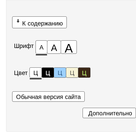
К содержанию
А
А
Шрифт
А
Цвет
Ц
Ц
Ц
Ц
Ц
Обычная версия сайта
Дополнительно