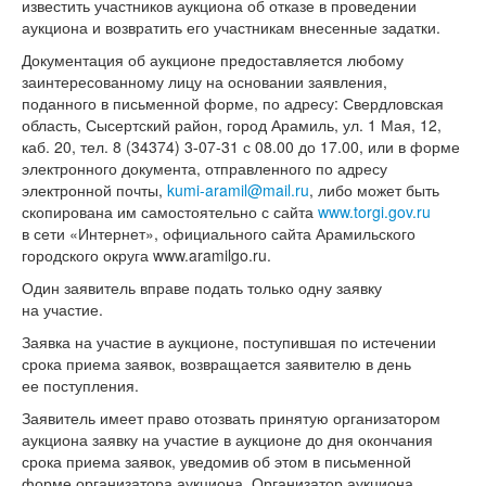
известить участников аукциона об отказе в проведении
аукциона и возвратить его участникам внесенные задатки.
Документация об аукционе предоставляется любому
заинтересованному лицу на основании заявления,
поданного в письменной форме, по адресу: Свердловская
область, Сысертский район, город Арамиль, ул. 1 Мая, 12,
каб. 20, тел.
8 (34374) 3-07-31 с
08.00 до 17.00, или в форме
электронного документа, отправленного по адресу
электронной почты,
kumi-aramil@mail.ru
, либо может быть
скопирована им самостоятельно с сайта
www.torgi.gov.ru
в сети «Интернет», официального сайта Арамильского
городского округа www.aramilgo.ru.
Один заявитель вправе подать только одну заявку
на участие.
Заявка на участие в аукционе, поступившая по истечении
срока приема заявок, возвращается заявителю в день
ее поступления.
Заявитель имеет право отозвать принятую организатором
аукциона заявку на участие в аукционе до дня окончания
срока приема заявок, уведомив об этом в письменной
форме организатора аукциона. Организатор аукциона