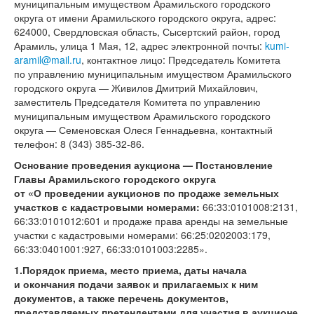
муниципальным имуществом Арамильского городского
округа от имени Арамильского городского округа, адрес:
624000, Свердловская область, Сысертский район, город
Арамиль, улица 1 Мая, 12, адрес электронной почты:
kumi-
aramil@mail.ru
, контактное лицо: Председатель Комитета
по управлению муниципальным имуществом Арамильского
городского округа — Живилов Дмитрий Михайлович,
заместитель Председателя Комитета по управлению
муниципальным имуществом Арамильского городского
округа — Семеновская Олеся Геннадьевна, контактный
телефон:
8 (343) 385-32-86.
Основание проведения аукциона — Постановление
Главы Арамильского городского округа
от «О проведении аукционов по продаже земельных
участков с кадастровыми номерами:
66:33:0101008:2131,
66:33:0101012:601 и продаже права аренды на земельные
участки с кадастровыми номерами: 66:25:0202003:179,
66:33:0401001:927, 66:33:0101003:2285».
1.
Порядок приема, место приема, даты начала
и окончания подачи заявок и прилагаемых к ним
документов, а также перечень документов,
представляемых претендентами для участия в аукционе