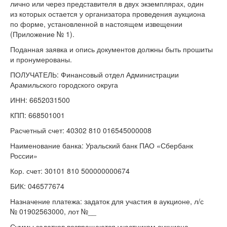
лично или через представителя в двух экземплярах, один
из которых остается у организатора проведения аукциона
по форме, установленной в настоящем извещении
(Приложение № 1).
Поданная заявка и опись документов должны быть прошиты
и пронумерованы.
ПОЛУЧАТЕЛЬ: Финансовый отдел Администрации
Арамильского городского округа
ИНН: 6652031500
КПП: 668501001
Расчетный счет: 40302 810 016545000008
Наименование банка: Уральский банк ПАО «Сбербанк
России»
Кор. счет: 30101 810 500000000674
БИК: 046577674
Назначение платежа: задаток для участия в аукционе, л/с
№ 01902563000, лот №__
Суммы задатков возвращаются участникам аукциона,