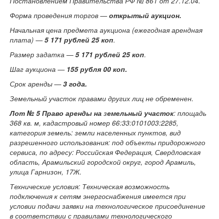
Постановлением Правительства РФ № 861 от 27.12.04.
Форма проведения торгов —
открытый аукцион.
Начальная цена предмета аукциона (ежегодная арендная
плата) —
5 171 рублей 25 коп
.
Размер задатка —
5 171 рублей 25 коп
.
Шаг аукциона —
155 рубля 00 коп.
Срок аренды —
3 года.
Земельный участок правами других лиц не обременен.
Лот № 5
Право аренды на
з
емельный участок
: площадь
368 кв. м, кадастровый номер 66:33:0101003:2285,
категория земель: земли населенных пунктов, вид
разрешенного использования: под объекты придорожного
сервиса, по адресу: Российская Федерация, Свердловская
область, Арамильский городской округ, город Арамиль,
улица Гарнизон, 17Ж.
Технические условия: Техническая возможность
подключения к сетям энергоснабжения имеется при
условии подачи заявки на технологическое присоединение
в соответствии с правилами технологического